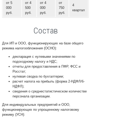
от 5
от 4
от 4
от
4
000
500
000
750
квартал
руб.
руб.
руб.
руб.
Соcтав
Для ИП и ООО, функционирующих на базе общего
режима налогообложения (ОСНО):
декларация с нулевыми значениями по
подоходному налогу и НДС;
отчеты для предоставления в ПФР, ФСС и
Росстат;
нулевая сводка по бухгалтерии;
расчет налога на прибыль (форма 2-НДФЛ/6-
НДФЛ);
сведения о среднестатистическом количестве
персонала организации.
Для индивидуальных предприятий и ООО,
функционирующих по упрощенному налоговому
режиму (УСН):