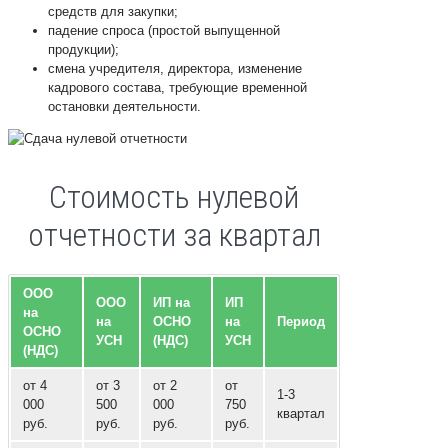
средств для закупки;
падение спроса (простой выпущенной
продукции);
смена учредителя, директора, изменение
кадрового состава, требующие временной
остановки деятельности.
Стоимость нулевой
отчетности за квартал
ООО
ООО
ИП на
ИП
на
на
ОСНО
на
Период
ОСНО
УСН
(НДС)
УСН
(НДС)
от 4
от 3
от 2
от
1-3
000
500
000
750
квартал
руб.
руб.
руб.
руб.